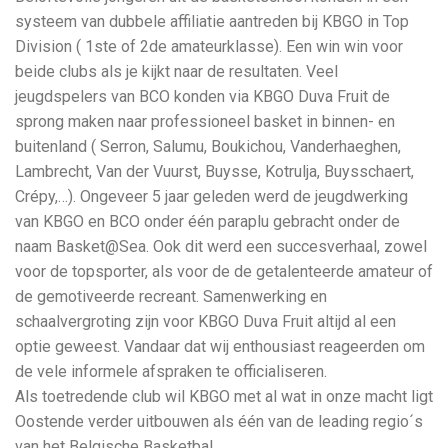
systeem van dubbele affiliatie aantreden bij KBGO in Top
Division ( 1ste of 2de amateurklasse). Een win win voor
beide clubs als je kijkt naar de resultaten. Veel
jeugdspelers van BCO konden via KBGO Duva Fruit de
sprong maken naar professioneel basket in binnen- en
buitenland ( Serron, Salumu, Boukichou, Vanderhaeghen,
Lambrecht, Van der Vuurst, Buysse, Kotrulja, Buysschaert,
Crépy,…). Ongeveer 5 jaar geleden werd de jeugdwerking
van KBGO en BCO onder één paraplu gebracht onder de
naam Basket@Sea. Ook dit werd een succesverhaal, zowel
voor de topsporter, als voor de de getalenteerde amateur of
de gemotiveerde recreant. Samenwerking en
schaalvergroting zijn voor KBGO Duva Fruit altijd al een
optie geweest. Vandaar dat wij enthousiast reageerden om
de vele informele afspraken te officialiseren.
Als toetredende club wil KBGO met al wat in onze macht ligt
Oostende verder uitbouwen als één van de leading regio´s
van het Belgische Basketbal