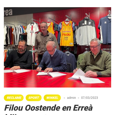
RECLAME
SPORT
WINKEL
admin
07/03/2023
Filou Oostende en Erreà