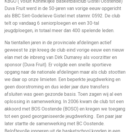
KBGO ( voluit Koninklijke Basketballclub Gistel Oostende)
Duva Fruit werd in de 50-jaren van vorige eeuw opgericht
als BBC Sint-Godelieve Gistel met stamnr. 0592. De club
telt op vandaag 6 seniorploegen en een 30-tal
jeugdploegen, in totaal meer dan 400 spelende leden.
Na tientallen jaren in de provinciale afdelingen actief
geweest te zijn kreeg de club eind vorige eeuw een nieuw
elan met de inbreng van Dirk Dumarey als voorzitter en
sponsor (Duva Fruit). Er volgde een snelle sportieve
opgang naar de nationale afdelingen maar als club stootten
we daar op onze limieten. Een beperkte jeugdwerking en
geen doorstroming en dus ieder jaar dure transfers
afsluiten was geen gezonde basis. Toen zagen wij al een
oplossing in samenwerking. In 2006 kwam de club tot een
akkoord met BOS Oostende (BOSO) en kregen we toegang
tot een goed georganiseerde jeugdwerking . Een paar jaar
later startte de samenwerking met BC Oostende.
Beloftevolle jongeren uit de basketschool konden in een