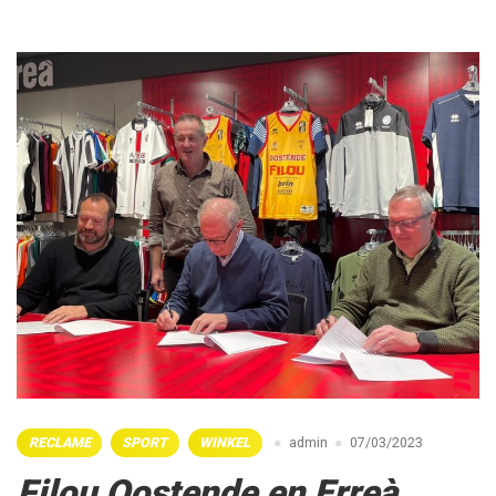
RECLAME
SPORT
WINKEL
admin
07/03/2023
Filou Oostende en Erreà