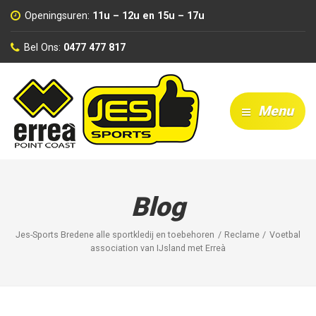
Openingsuren:
11u – 12u en 15u – 17u
Bel Ons:
0477 477 817
Menu
Blog
Jes-Sports Bredene alle sportkledij en toebehoren
Reclame
Voetbal
association van IJsland met Erreà